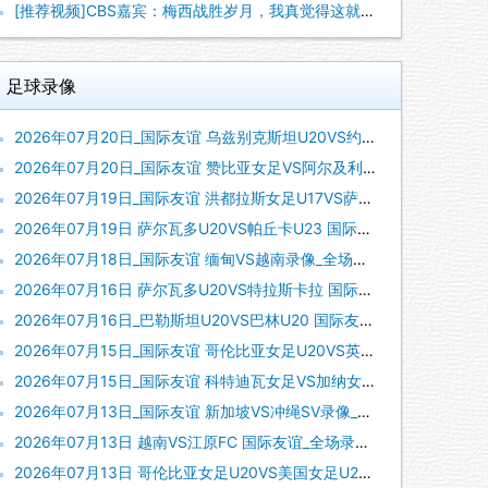
[推荐视频]CBS嘉宾：梅西战胜岁月，我真觉得这就是梅西世界
足球录像
2026年07月20日_国际友谊 乌兹别克斯坦U20VS约旦U20录像_全场录像【全场回放】
2026年07月20日_国际友谊 赞比亚女足VS阿尔及利亚女足录像_全场录像【全场回放】
2026年07月19日_国际友谊 洪都拉斯女足U17VS萨尔瓦多女足U17录像_全场录像【视频集锦】
2026年07月19日 萨尔瓦多U20VS帕丘卡U23 国际友谊_全场录像【全场回放】
2026年07月18日_国际友谊 缅甸VS越南录像_全场录像【视频集锦】
2026年07月16日 萨尔瓦多U20VS特拉斯卡拉 国际友谊_全场录像【视频集锦】
2026年07月16日_巴勒斯坦U20VS巴林U20 国际友谊录像_全场录像【高清回放】
2026年07月15日_国际友谊 哥伦比亚女足U20VS英格兰女足U20录像_全场录像【视频集锦】
2026年07月15日_国际友谊 科特迪瓦女足VS加纳女足录像_高清录像【全场回放】
2026年07月13日_国际友谊 新加坡VS冲绳SV录像_全场录像【高清回放】
2026年07月13日 越南VS江原FC 国际友谊_全场录像【全场回放】
2026年07月13日 哥伦比亚女足U20VS美国女足U20 国际友谊_全场录像【全场回放】