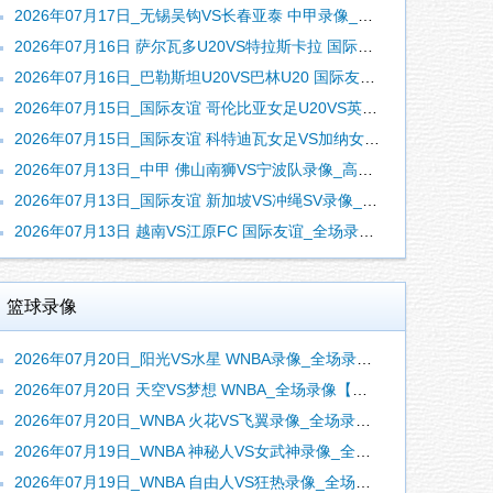
2026年07月17日_无锡吴钩VS长春亚泰 中甲录像_全场录像【全场回放】
2026年07月16日 萨尔瓦多U20VS特拉斯卡拉 国际友谊_全场录像【视频集锦】
2026年07月16日_巴勒斯坦U20VS巴林U20 国际友谊录像_全场录像【高清回放】
2026年07月15日_国际友谊 哥伦比亚女足U20VS英格兰女足U20录像_全场录像【视频集锦】
2026年07月15日_国际友谊 科特迪瓦女足VS加纳女足录像_高清录像【全场回放】
2026年07月13日_中甲 佛山南狮VS宁波队录像_高清录像【全场回放】
2026年07月13日_国际友谊 新加坡VS冲绳SV录像_全场录像【高清回放】
2026年07月13日 越南VS江原FC 国际友谊_全场录像【全场回放】
篮球录像
2026年07月20日_阳光VS水星 WNBA录像_全场录像【高清回放】
2026年07月20日 天空VS梦想 WNBA_全场录像【视频集锦】
2026年07月20日_WNBA 火花VS飞翼录像_全场录像【全场回放】
2026年07月19日_WNBA 神秘人VS女武神录像_全场录像【高清回放】
2026年07月19日_WNBA 自由人VS狂热录像_全场录像【视频集锦】