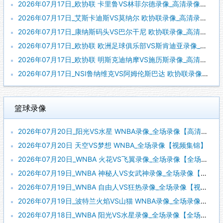
2026年07月17日_欧协联 卡里鲁VS林菲尔德录像_高清录像【全场回放】
2026年07月17日_艾斯卡迪斯VS莫纳尔 欧协联录像_高清录像【全场回放】
2026年07月17日_康纳斯码头VS巴尔干尼 欧协联录像_高清录像【全场回放】
2026年07月17日_欧协联 欧洲足球俱乐部VS斯肯迪亚录像_全场录像【全场回放】
2026年07月17日_欧协联 明斯克迪纳摩VS施历斯录像_高清录像【全场回放】
2026年07月17日_NSI鲁纳维克VS阿姆伦斯巴达 欧协联录像_高清录像【全场回放】
篮球录像
2026年07月20日_阳光VS水星 WNBA录像_全场录像【高清回放】
2026年07月20日 天空VS梦想 WNBA_全场录像【视频集锦】
2026年07月20日_WNBA 火花VS飞翼录像_全场录像【全场回放】
2026年07月19日_WNBA 神秘人VS女武神录像_全场录像【高清回放】
2026年07月19日_WNBA 自由人VS狂热录像_全场录像【视频集锦】
2026年07月19日_波特兰火焰VS山猫 WNBA录像_全场录像【视频集锦】
2026年07月18日_WNBA 阳光VS水星录像_全场录像【全场回放】