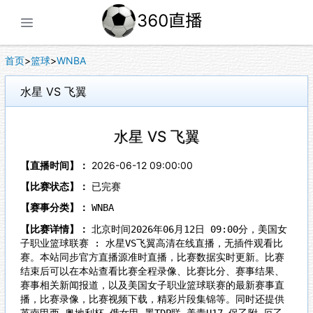
展开菜单
首页
>
篮球
>
WNBA
水星 VS 飞翼
水星 VS 飞翼
【直播时间】：
2026-06-12 09:00:00
【比赛状态】：
已完赛
【赛事分类】：
WNBA
【比赛详情】：
北京时间2026年06月12日 09:00分，美国女
子职业篮球联赛 : 水星VS飞翼高清在线直播，无插件观看比
赛。本站同步官方直播源准时直播，比赛数据实时更新。比赛
结束后可以在本站查看比赛全程录像、比赛比分、赛事结果、
赛事相关新闻报道，以及美国女子职业篮球联赛的最新赛事直
播，比赛录像，比赛视频下载，精彩片段集锦等。同时还提供
英南甲西,奥地利杯,俄女甲,墨TDP联,美青U17,保乙附,厄乙,