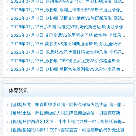
2026年07月17日_康纳斯码头VS巴尔干尼 欧协联录像_高清录像【全场回放】
2026年07月17日_欧协联 欧洲足球俱乐部VS斯肯迪亚录像_全场录像【全场回放】
2026年07月17日_欧协联 明斯克迪纳摩VS施历斯录像_高清录像【全场回放】
2026年07月17日_NSI鲁纳维克VS阿姆伦斯巴达 欧协联录像_高清录像【全场回放】
2026年07月17日 艾巴辛尼VS鲍里索夫巴特 欧协联_全场录像【视频集锦】
2026年07月17日 蒙多夫VS第比利斯迪纳摩 欧协联_全场录像【视频集锦】
2026年07月17日_佩尼邦VS圣达哥林玛 欧协联录像_全场录像【视频集锦】
2026年07月17日_欧协联 OFK彼德罗瓦茨VS萨尔格里斯录像_全场录像【全场回放】
2026年07月17日_欧协联 莫斯塔尔维列兹VS米尔沙米录像_全场录像【视频集锦】
体育资讯
[篮球]狄龙：帕森斯曾质疑我不能长久保持火热状态 我只想证明
[足球]土媒：萨拉赫经纪人同意降低佣金要价，贝西克塔斯已准备
[视频]狂赞西班牙❗大罗：斗牛士统治力独一档，阿根廷有梅西也
[视频/集锦]认同吗？ESPN嘉宾直言：帕雷德斯的行为无法容