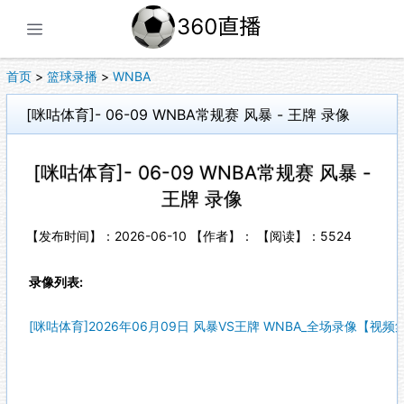
展开菜单
首页
>
篮球录播
>
WNBA
[咪咕体育]- 06-09 WNBA常规赛 风暴 - 王牌 录像
[咪咕体育]- 06-09 WNBA常规赛 风暴 -
王牌 录像
【发布时间】：2026-06-10 【作者】： 【阅读】：
5524
录像列表:
[咪咕体育]2026年06月09日 风暴VS王牌 WNBA_全场录像【视频