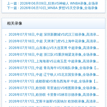
上一篇 : 2026年06月09日_狂热VS神秘人 WNBA录像_全场录
下一篇 : 2026年06月10日_WNBA 梦想VS天空录像_全场录像
相关录像
2026年07月18日_中超 深圳新鹏城VS武汉三镇录像_高清录像【全场回放】
2026年07月18日_中超 天津津门虎VS上海申花录像_高清录像【全场回放】
2026年07月18日_山东泰山VS大连英博 中超录像_高清录像【全场回放】
2026年07月18日_中超 浙江队VS重庆铜梁龙录像_全场录像【视频集锦】
2026年07月17日_上海海港VS云南玉昆 中超录像_高清录像【全场回放】
2026年07月17日_中超 青岛海牛VS河南队录像_全场录像【全场回放】
2026年07月17日_中超 辽宁铁人VS北京国安录像_全场录像【视频集锦】
2026年07月17日 成都蓉城VS青岛西海岸 中超_全场录像【视频集锦】
2026年07月17日_欧协联 哥里迪拉VS维图斯录像_全场录像【全场回放】
2026年07月17日_欧协联 卡里鲁VS林菲尔德录像_高清录像【全场回放】
2026年07月17日_艾斯卡迪斯VS莫纳尔 欧协联录像_高清录像【全场回放】