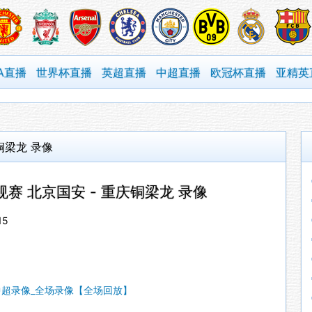
A直播
世界杯直播
英超直播
中超直播
欧冠杯直播
亚精英
庆铜梁龙 录像
常规赛 北京国安 - 重庆铜梁龙 录像
15
 中超录像_全场录像【全场回放】