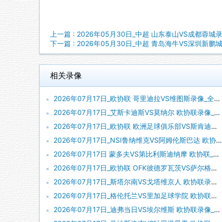
上一篇 : 2026年05月30日_中超 山东泰山VS成都蓉城
下一篇 : 2026年05月30日_中超 青岛海牛VS深圳新鹏
相关录像
2026年07月17日_欧协联 哥里迪拉VS维图斯录像_全场录像【全场回放】
2026年07月17日_艾斯卡迪斯VS莫纳尔 欧协联录像_高清录像【全场回放】
2026年07月17日_欧协联 欧洲足球俱乐部VS斯肯迪亚录像_全场录像【全场回放】
2026年07月17日_NSI鲁纳维克VS阿姆伦斯巴达 欧协联录像_高清录像【全场回放】
2026年07月17日 蒙多夫VS第比利斯迪纳摩 欧协联_全场录像【视频集锦】
2026年07月17日_欧协联 OFK彼德罗瓦茨VS萨尔格里斯录像_全场录像【全场回放】
2026年07月17日_斯塔尔南VS戈塔维京人 欧协联录像_全场录像【视频集锦】
2026年07月17日_格伦托兰VS里加足球学院 欧协联录像_高清录像【全场回放】
2026年07月17日_迪弗当日VS埃尔维斯 欧协联录像_全场录像【视频集锦】