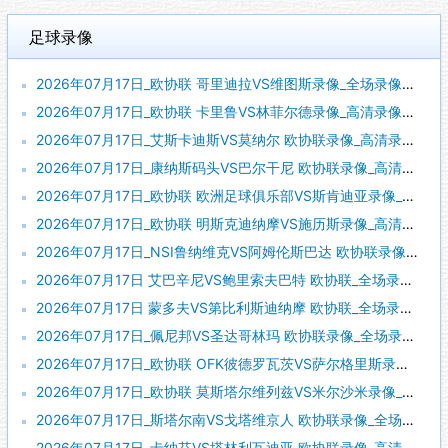
足球录像
2026年07月17日_欧协联 哥里迪拉VS维图斯录像_全场录像【全场回放】
2026年07月17日_欧协联 卡里鲁VS林菲尔德录像_高清录像【全场回放】
2026年07月17日_艾斯卡迪斯VS莫纳尔 欧协联录像_高清录像【全场回放】
2026年07月17日_康纳斯码头VS巴尔干尼 欧协联录像_高清录像【全场回放】
2026年07月17日_欧协联 欧洲足球俱乐部VS斯肯迪亚录像_全场录像【全场回放】
2026年07月17日_欧协联 明斯克迪纳摩VS施历斯录像_高清录像【全场回放】
2026年07月17日_NSI鲁纳维克VS阿姆伦斯巴达 欧协联录像_高清录像【全场回放】
2026年07月17日 艾巴辛尼VS鲍里索夫巴特 欧协联_全场录像【视频集锦】
2026年07月17日 蒙多夫VS第比利斯迪纳摩 欧协联_全场录像【视频集锦】
2026年07月17日_佩尼邦VS圣达哥林玛 欧协联录像_全场录像【视频集锦】
2026年07月17日_欧协联 OFK彼德罗瓦茨VS萨尔格里斯录像_全场录像【全场回放】
2026年07月17日_欧协联 莫斯塔尔维列兹VS米尔沙米录像_全场录像【视频集锦】
2026年07月17日_斯塔尔南VS戈塔维京人 欧协联录像_全场录像【视频集锦】
2026年07月17日_卡纳芬VS塔林利瓦迪亚 欧协联录像_高清录像【全场回放】