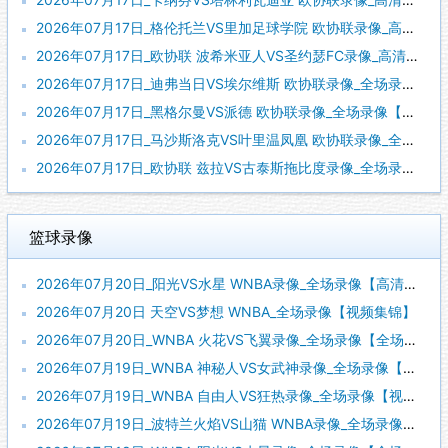
2026年07月17日_格伦托兰VS里加足球学院 欧协联录像_高清录像【全场回放】
2026年07月17日_欧协联 波希米亚人VS圣约瑟FC录像_高清录像【全场回放】
2026年07月17日_迪弗当日VS埃尔维斯 欧协联录像_全场录像【视频集锦】
2026年07月17日_黑格尔曼VS派德 欧协联录像_全场录像【高清回放】
2026年07月17日_马沙斯洛克VS叶里温凤凰 欧协联录像_全场录像【全场回放】
2026年07月17日_欧协联 兹拉VS古泰斯拖比度录像_全场录像【全场回放】
篮球录像
2026年07月20日_阳光VS水星 WNBA录像_全场录像【高清回放】
2026年07月20日 天空VS梦想 WNBA_全场录像【视频集锦】
2026年07月20日_WNBA 火花VS飞翼录像_全场录像【全场回放】
2026年07月19日_WNBA 神秘人VS女武神录像_全场录像【高清回放】
2026年07月19日_WNBA 自由人VS狂热录像_全场录像【视频集锦】
2026年07月19日_波特兰火焰VS山猫 WNBA录像_全场录像【视频集锦】