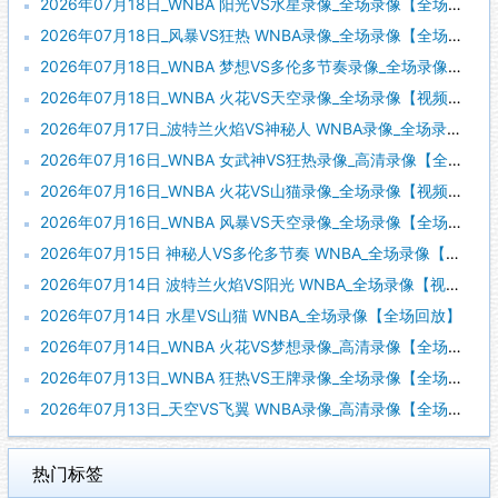
2026年07月18日_WNBA 阳光VS水星录像_全场录像【全场回放】
2026年07月18日_风暴VS狂热 WNBA录像_全场录像【全场回放】
2026年07月18日_WNBA 梦想VS多伦多节奏录像_全场录像【视频集锦】
2026年07月18日_WNBA 火花VS天空录像_全场录像【视频集锦】
2026年07月17日_波特兰火焰VS神秘人 WNBA录像_全场录像【视频集锦】
2026年07月16日_WNBA 女武神VS狂热录像_高清录像【全场回放】
2026年07月16日_WNBA 火花VS山猫录像_全场录像【视频集锦】
2026年07月16日_WNBA 风暴VS天空录像_全场录像【全场回放】
2026年07月15日 神秘人VS多伦多节奏 WNBA_全场录像【视频集锦】
2026年07月14日 波特兰火焰VS阳光 WNBA_全场录像【视频集锦】
2026年07月14日 水星VS山猫 WNBA_全场录像【全场回放】
2026年07月14日_WNBA 火花VS梦想录像_高清录像【全场回放】
2026年07月13日_WNBA 狂热VS王牌录像_全场录像【全场回放】
2026年07月13日_天空VS飞翼 WNBA录像_高清录像【全场回放】
热门标签