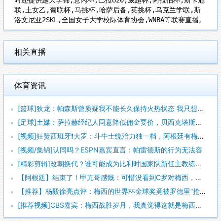
联,土女乙,葡联杯,马挑杯,哈萨后备,英挑杯,乌克兰学联,斯
洛文尼亚2SKL,全国女子大学校际体育协会,WNBA等联赛直播。
相关直播
体育资讯
[篮球]狄龙：帕森斯曾质疑我不能长久保持火热状态 我只想证明
[足球]土媒：萨拉赫经纪人同意降低佣金要价，贝西克塔斯已准备
[视频]狂赞西班牙❗大罗：斗牛士统治力独一档，阿根廷有梅西也
[视频/集锦]认同吗？ESPN嘉宾直言：帕雷德斯的行为无法容
[精彩剪辑]改朝换代？谁可能成为比利时国家队新任主教练？会是
【阿根廷】结束了！甲亢哥感慨：可惜没看到C罗对梅西，踢西班牙
【推荐】杨毅徐亮点评：梅西的世界杯金球奖竟被罗德里“抢走”！
[推荐视频]CBS嘉宾：梅西战胜岁月，我真觉得这就是梅西世界