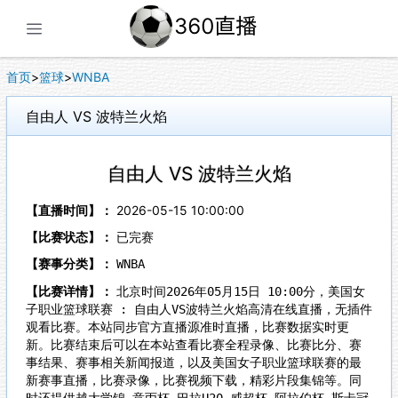
展开菜单
首页
>
篮球
>
WNBA
自由人 VS 波特兰火焰
自由人 VS 波特兰火焰
【直播时间】：
2026-05-15 10:00:00
【比赛状态】：
已完赛
【赛事分类】：
WNBA
【比赛详情】：
北京时间2026年05月15日 10:00分，美国女
子职业篮球联赛 : 自由人VS波特兰火焰高清在线直播，无插件
观看比赛。本站同步官方直播源准时直播，比赛数据实时更
新。比赛结束后可以在本站查看比赛全程录像、比赛比分、赛
事结果、赛事相关新闻报道，以及美国女子职业篮球联赛的最
新赛事直播，比赛录像，比赛视频下载，精彩片段集锦等。同
时还提供越大学锦,意丙杯,巴拉U20,威超杯,阿拉伯杯,斯卡冠