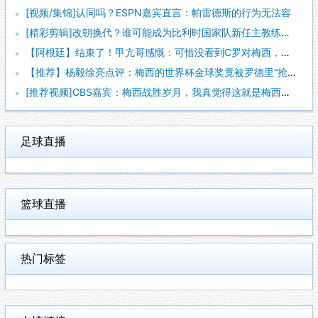
[视频/集锦]认同吗？ESPN嘉宾直言：帕雷德斯的行为无法容
[精彩剪辑]改朝换代？谁可能成为比利时国家队新任主教练？会是
【阿根廷】结束了！甲亢哥感慨：可惜没看到C罗对梅西，踢西班牙
【推荐】杨毅徐亮点评：梅西的世界杯金球奖竟被罗德里“抢走”！
[推荐视频]CBS嘉宾：梅西战胜岁月，我真觉得这就是梅西世界
足球直播
篮球直播
热门标签